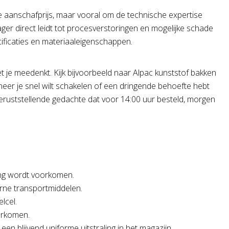
ële aanschafprijs, maar vooral om de technische expertise
er direct leidt tot procesverstoringen en mogelijke schade
ificaties en materiaaleigenschappen.
t je meedenkt. Kijk bijvoorbeeld naar Alpac kunststof bakken
wanneer je snel wilt schakelen of een dringende behoefte hebt
geruststellende gedachte dat voor 14:00 uur besteld, morgen
ing wordt voorkomen.
erne transportmiddelen.
lcel.
oorkomen.
n blijvend uniforme uitstraling in het magazijn.