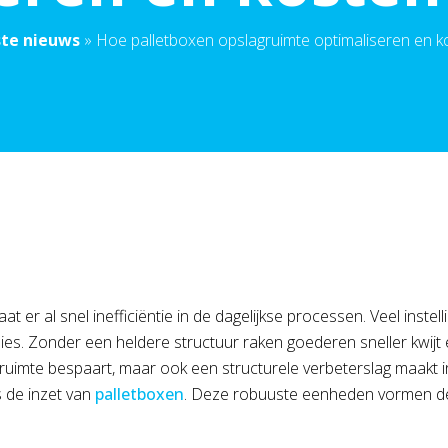
ste nieuws
»
Hoe palletboxen opslagruimte optimaliseren en 
aat er al snel inefficiëntie in de dagelijkse processen. Veel ins
erlies. Zonder een heldere structuur raken goederen sneller kwij
n ruimte bespaart, maar ook een structurele verbeterslag maakt 
s de inzet van
palletboxen
. Deze robuuste eenheden vormen de