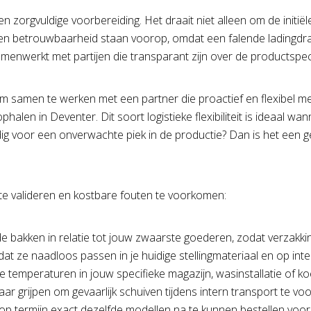
n zorgvuldige voorbereiding. Het draait niet alleen om de initi
 en betrouwbaarheid staan voorop, omdat een falende ladingdrag
menwerkt met partijen die transparant zijn over de productspec
om samen te werken met een partner die proactief en flexibel me
ophalen in Deventer. Dit soort logistieke flexibiliteit is ideaal 
odig voor een onverwachte piek in de productie? Dan is het een 
 te valideren en kostbare fouten te voorkomen:
e bakken in relatie tot jouw zwaarste goederen, zodat verzakk
at ze naadloos passen in je huidige stellingmateriaal en op int
temperaturen in jouw specifieke magazijn, wasinstallatie of koe
aar grijpen om gevaarlijk schuiven tijdens intern transport te v
 termijn exact dezelfde modellen na te kunnen bestellen voor ee