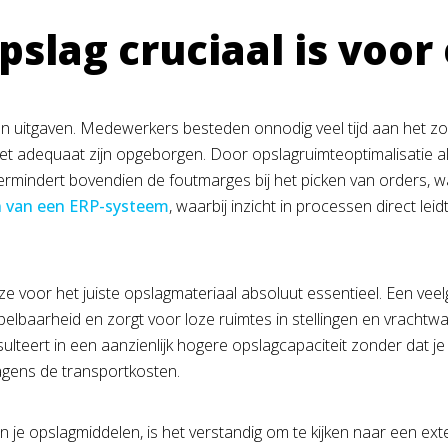
slag cruciaal is voor 
rgen uitgaven. Medewerkers besteden onnodig veel tijd aan het 
t adequaat zijn opgeborgen. Door opslagruimteoptimalisatie als 
rmindert bovendien de foutmarges bij het picken van orders, wat 
n van een ERP-systeem
, waarbij inzicht in processen direct le
 voor het juiste opslagmateriaal absoluut essentieel. Een veelge
elbaarheid en zorgt voor loze ruimtes in stellingen en vrachtw
ulteert in een aanzienlijk hogere opslagcapaciteit zonder dat je
agens de transportkosten.
 opslagmiddelen, is het verstandig om te kijken naar een extern