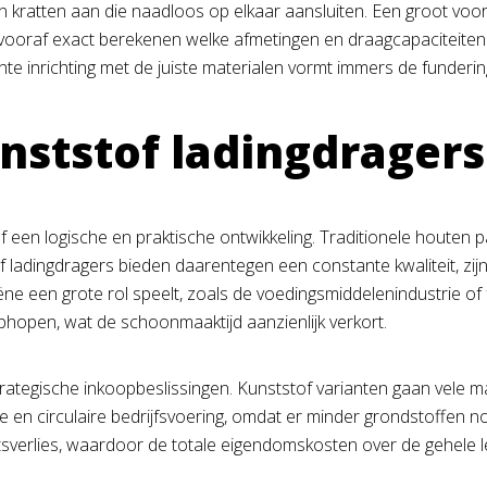
n kratten aan die naadloos op elkaar aansluiten. Een groot voor
 vooraf exact berekenen welke afmetingen en draagcapaciteiten h
te inrichting met de juiste materialen vormt immers de funderin
ststof ladingdragers 
 een logische en praktische ontwikkeling. Traditionele houten pal
 ladingdragers bieden daarentegen een constante kwaliteit, zij
ne een grote rol speelt, zoals de voedingsmiddelenindustrie of f
phopen, wat de schoonmaaktijd aanzienlijk verkort.
rategische inkoopbeslissingen. Kunststof varianten gaan vele m
e en circulaire bedrijfsvoering, omdat er minder grondstoffen nod
tsverlies, waardoor de totale eigendomskosten over de gehele 