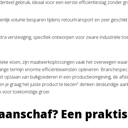
enteel gebruik, ideaal voor een eerste efficiëntieslag zonder g
ijk volume besparen tijdens retourtransport en zeer geschikt zijn
tra versteviging, specifiek ontworpen voor zware industriële t
eke eisen, zijn maatwerkoplossingen vaak het overwegen waard.
ange termijn enorme efficiëntiewinsten opleveren. Branchespec
 het opslaan van bulkgoederen in een productieomgeving, de afs
n je graag het juiste product te kiezen” denken deskundige aan
 voor toekomstige groei.
e aanschaf? Een prakti