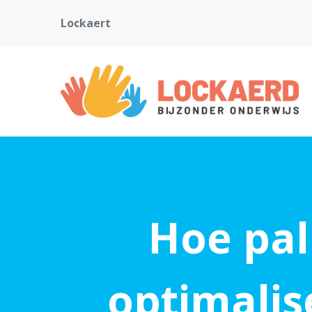
Lockaert
Hoe pal
optimalis