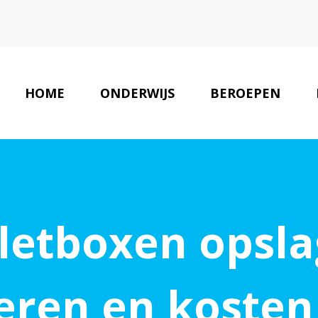
HOME
ONDERWIJS
BEROEPEN
letboxen opsl
eren en koste