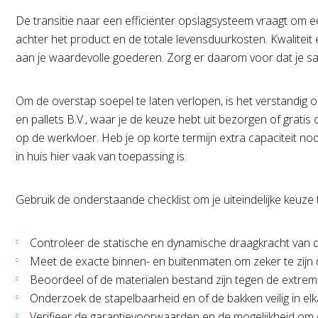
De transitie naar een efficiënter opslagsysteem vraagt om ee
achter het product en de totale levensduurkosten. Kwaliteit
aan je waardevolle goederen. Zorg er daarom voor dat je sa
Om de overstap soepel te laten verlopen, is het verstandig 
en pallets B.V., waar je de keuze hebt uit bezorgen of gratis 
op de werkvloer. Heb je op korte termijn extra capaciteit n
in huis hier vaak van toepassing is.
Gebruik de onderstaande checklist om je uiteindelijke keuze
Controleer de statische en dynamische draagkracht van d
Meet de exacte binnen- en buitenmaten om zeker te zijn d
Beoordeel of de materialen bestand zijn tegen de extreme 
Onderzoek de stapelbaarheid en of de bakken veilig in elk
Verifieer de garantievoorwaarden en de mogelijkheid om op