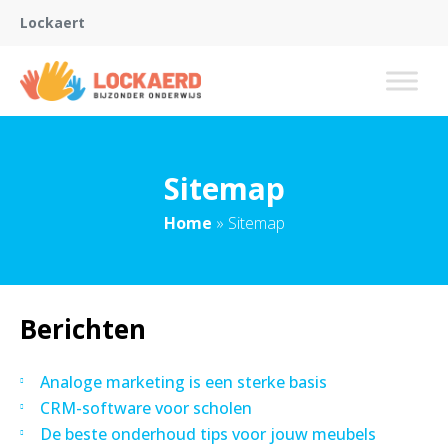
Lockaert
Sitemap
Home
»
Sitemap
Berichten
Analoge marketing is een sterke basis
CRM-software voor scholen
De beste onderhoud tips voor jouw meubels